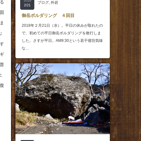
2018
る
ブログ
,
外岩
2/21
固
御岳ボルダリング ４回目
ま
2018年２月21日（水）。平日の休みが取れたの
ぶ
で、初めての平日御岳ボルダリングを敢行しま
した。さすが平日。AM9:30という若干寝坊気味
す
な…
ギ
普
上
復