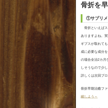
骨折を
①サプリメ
骨折といえばスポ
ありますよね。実
ギプスが取れても
成に必要な成分を
の場合全治2カ月
しそうなので少し
詳しくは次回ブロ
骨折早期治癒ファイ
縮しよう～