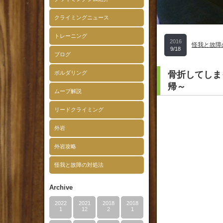
クライミングニュース
トレーニング
2016
怪我と故障
9/18
ブログ
ボルダリング
骨折してしま
帰～
ムーブ解説
リードクライミング
外岩
外岩攻略
怪我と故障の対処法
Archive
2022
2021
2018
2018
1
12
2
1