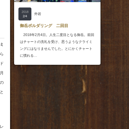
2018
外岩
2/4
御岳ボルダリング 二回目
2018年2月4日。人生二度目となる御岳。前回
はチャートの洗礼を受け、思うようなクライミ
ミ
ングにはなりませんでした。とにかくチャート
ら
に慣れる…
ド
月
の
と
レ