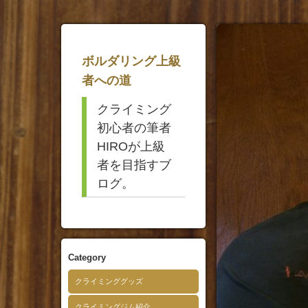
ボルダリング上級
者への道
クライミング
初心者の筆者
HIROが上級
者を目指すブ
ログ。
Category
クライミンググッズ
クライミングジム紹介