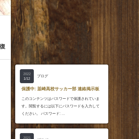
復
2022
ブログ
1/12
保護中: 韮崎高校サッカー部 連絡掲示板
このコンテンツはパスワードで保護されていま
す。閲覧するには以下にパスワードを入力して
ください。 パスワード: …
2021