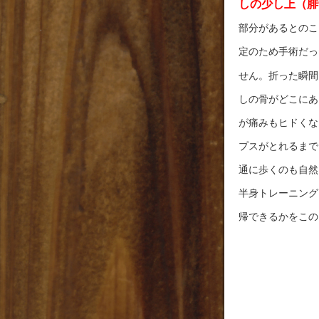
しの少し上（腓
部分があるとのこ
定のため手術だっ
せん。折った瞬間
しの骨がどこにあ
が痛みもヒドくな
プスがとれるまで
通に歩くのも自然
半身トレーニング
帰できるかをこの