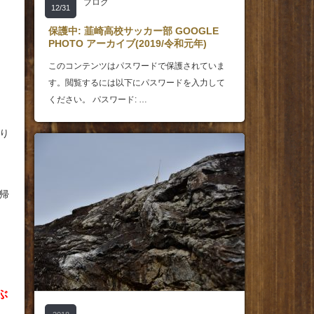
ブログ
12/31
保護中: 韮崎高校サッカー部 GOOGLE
PHOTO アーカイブ(2019/令和元年)
このコンテンツはパスワードで保護されていま
す。閲覧するには以下にパスワードを入力して
ください。 パスワード: …
り
帰
ぶ