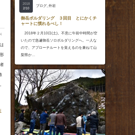
2018
ブログ
,
外岩
2/10
御岳ボルダリング ３回目 とにかくチ
ャートに慣れるべし！
2018年２月10日(土)。不意に午前中時間が空
が
いたので急遽御岳ソロボルダリングへ。一人な
は
ので、アプローチルートを覚えるのを兼ねて山
形
梨県か…
者
激
。
短