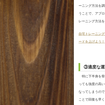
ーニング方法を調
うことで、アブロ
レーニング方法を
自宅トレーニング
ードを上げよう！
③適度な運
特に下半身を骨
っても強度の高い
なってしまうので
ことで回復も早く