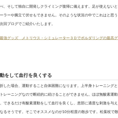
べ、そして独自に開発しクライミング復帰に備えます。足が使えないと
ーラーや腕立て伏せもできません。そのような状況の中でこれはと思う
次回ブログでご紹介いたします。
最強グッズ メトリウス・シミュレーター３Ｄでボルダリングの最高グ
動をして血行を良くする
折した場合、運動すること自体困難になります。上半身トレーニングと
トレーニングなので断続的に続けることができません。ほぼ無酸素運動
、できるだけ有酸素運動をして血行を良くし、患部に適度な刺激を与え
なるそうです。そこでオススメなのが10分程度の散歩です。松葉杖で