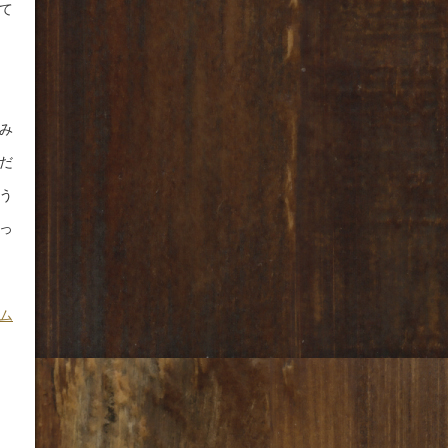
て
み
だ
う
っ
ム