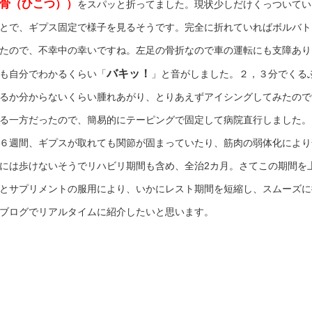
骨（ひこつ））
をスパッと折ってました。現状少しだけくっついてい
とで、ギプス固定で様子を見るそうです。完全に折れていればボルバト
たので、不幸中の幸いですね。左足の骨折なので車の運転にも支障あり
バキッ！
も自分でわかるくらい「
」と音がしました。２，３分でくる
るか分からないくらい腫れあがり、とりあえずアイシングしてみたので
る一方だったので、簡易的にテーピングで固定して病院直行しました。
６週間、ギプスが取れても関節が固まっていたり、筋肉の弱体化により
には歩けないそうでリハビリ期間も含め、全治2カ月。さてこの期間を
とサプリメントの服用により、いかにレスト期間を短縮し、スムーズに
ブログでリアルタイムに紹介したいと思います。