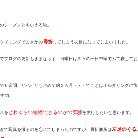
のシーズンともいえる秋。
骨折
タイミングでまさかの
してしまう羽目になってしまいました。
でブログの更新もままならず、日曜日は久々の一日中家でふて寝してお
で６週間、リハビリも含めて約２カ月・・・てことはボルダリングに復
の中旬。
どれくらい短縮できるのかの実験
れを
を慣行したいと思います。
左足のくる
ぎて写真を撮るのを忘れてしまったのですが、骨折個所は