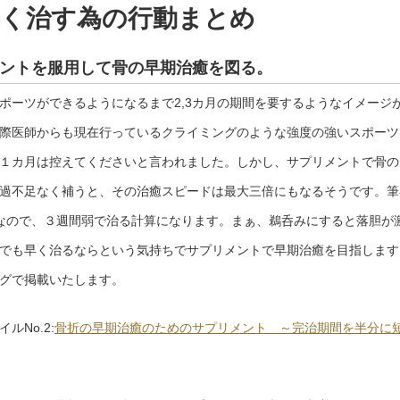
早く治す為の行動まとめ
ントを服用して骨の早期治癒を図る。
ーツができるようになるまで2,3カ月の期間を要するようなイメージ
際医師からも現在行っているクライミングのような強度の強いスポーツ
１カ月は控えてくださいと言われました。しかし、サプリメントで骨の
過不足なく補うと、その治癒スピードは最大三倍にもなるそうです。筆
なので、３週間弱で治る計算になります。まぁ、鵜呑みにすると落胆が
でも早く治るならという気持ちでサプリメントで早期治癒を目指します
グで掲載いたします。
ルNo.2:
骨折の早期治癒のためのサプリメント ～完治期間を半分に