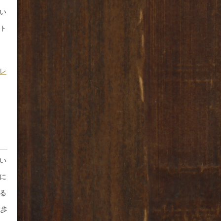
い
ト
レ
い
に
る
散歩