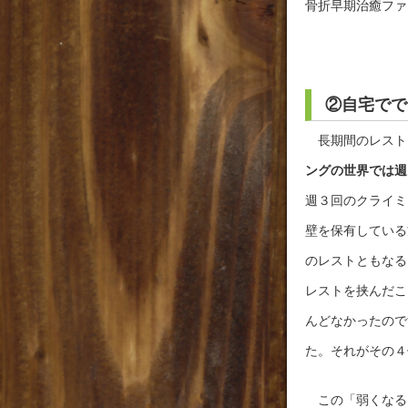
骨折早期治癒ファイ
②自宅でで
長期間のレスト
ングの世界では週
週３回のクライミ
壁を保有している
のレストともなる
レストを挟んだこ
んどなかったので
た。それがその４
この「弱くなる