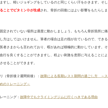
ますし、軽いジョギングをしているのと同じくらい汗をかきます。そし
ることでビタミンＤが生成
され、骨折の回復にはよい影響をもたらしま
固定されていない場所は適度に動かしましょう。もちろん骨折箇所に痛
し方はしてはいけません。筆者の場合は足の指が出ているので、できる
医者さまからも言われており、暇があれば積極的に動かしています。そ
血行を良くすることができますし、程よい刺激を患部に与えることによ
させることができます。
リ（骨折後２週間前後）：
故障による長期レスト期間の過ごし方 ～ス
めのトレーニング～
レーニング：
故障中でもクライミングジムに行くべきである理由