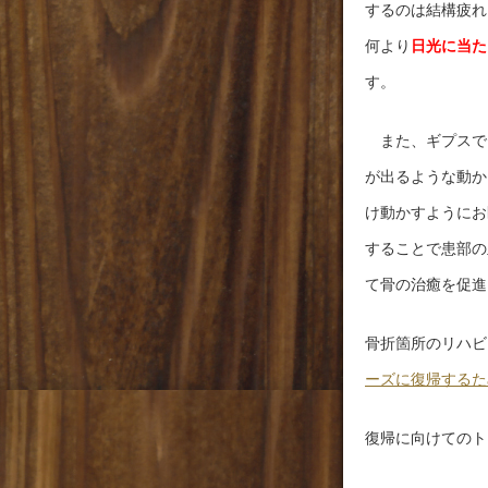
するのは結構疲れ
何より
日光に当た
す。
また、ギプスで
が出るような動か
け動かすようにお
することで患部の
て骨の治癒を促進
骨折箇所のリハビ
ーズに復帰するた
復帰に向けてのト