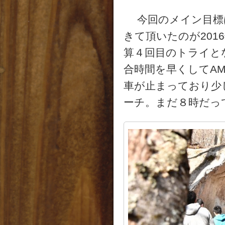
今回のメイン目標は
きて頂いたのが201
算４回目のトライと
合時間を早くしてAM
車が止まっており少
ーチ。まだ８時だっ