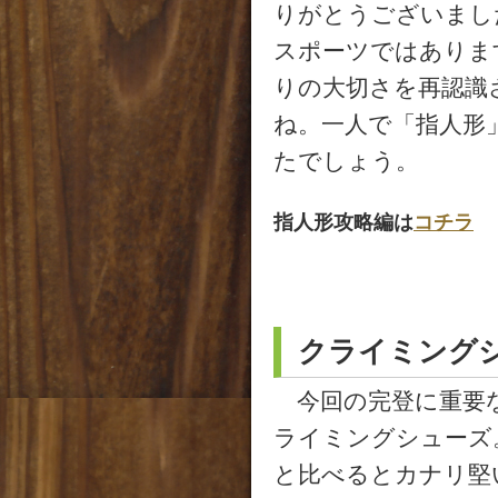
りがとうございました
スポーツではありま
りの大切さを再認識
ね。一人で「指人形
たでしょう。
指人形攻略編は
コチラ
クライミング
今回の完登に重要な
ライミングシューズ。”L
と比べるとカナリ堅