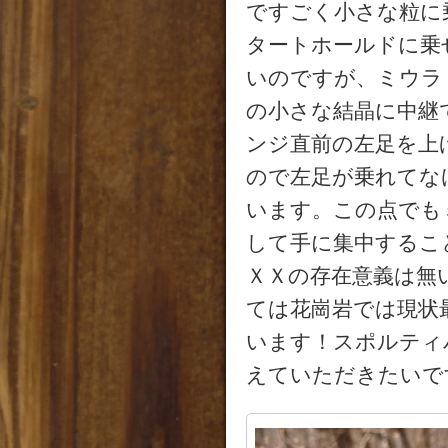
ですごく小さな粒に
タートホールドに乗
いのですが、ミウラ
の小さな結晶に中継
ンジ直前の左足を上
ので左足が乗れてな
います。この点でも
して手に集中するこ
ＸＸの存在意義は無
ては花崗岩では現状
います！スポルティ
えていただきたいで