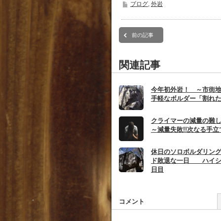
ブログ
,
外岩
前の記事
関連記事
今年初外岩！ ～市街地
手軽なボルダー「割れ
クライマーの減量の難し
～減量失敗!!次なる手
休日のソロボルダリン
ド敗退な一日 ハイシ
日目
コメント