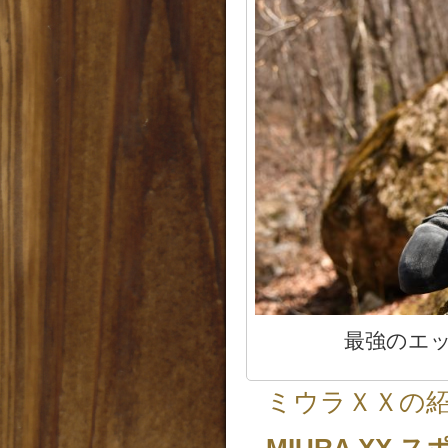
最強のエッ
ミウラＸＸの
MIURA XX