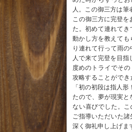
人。この御三方は筆
この御三方に完登を
た。初めて連れてき
動かし方を教えても
り連れて行って雨の
人で来て完登を目指
度めのトライでその
攻略することができ
「初の初段は指人形
たので、夢が現実と
ない喜びでした。こ
ご指導いただいた諸
深く御礼申し上げま