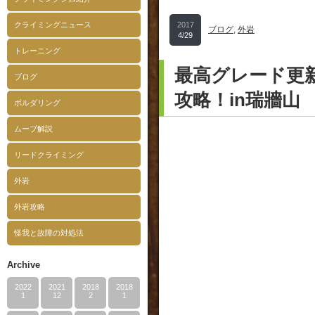
クライミングニュース
2017
ブログ
,
外岩
4/29
トレーニング
最高グレード更新
ブログ
攻略！in瑞牆山
ボルダリング
ムーブ解説
リードクライミング
外岩
外岩攻略
怪我と故障の対処法
Archive
2022
2021
2018
2018
1
12
2
1