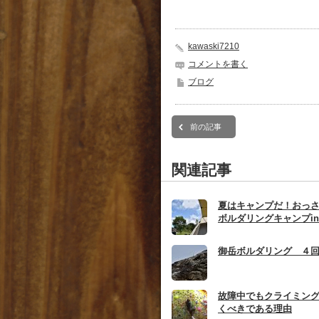
kawaski7210
コメントを書く
ブログ
前の記事
関連記事
夏はキャンプだ！おっ
ボルダリングキャンプi
御岳ボルダリング ４
故障中でもクライミン
くべきである理由