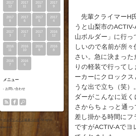
2017
2017
2017
2017
12
11
10
9
先輩クライマーH氏
2017
2017
2017
2017
8
6
5
4
うと山梨市のACTI
2017
2017
2017
2016
山ボルダー」に行っ
3
2
1
12
しいので名前が所々
2016
2016
2016
2016
11
10
9
8
さい。急に決まった
2016
2016
7
6
りの軽装で行ってし
ーカーにクロックス
メニュー
うな出で立ち（笑）
お問い合わせ
ダーがこんなに近く
さからちょっと通っ
差し掛かる時間にフ
©
ボルダリング上級者への道
All rights
ですがACTIV-A
reserved.