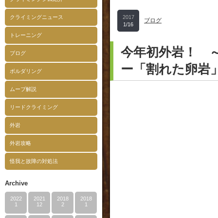
クライミングニュース
2017
ブログ
1/16
トレーニング
今年初外岩！ 
ブログ
ー「割れた卵岩
ボルダリング
ムーブ解説
リードクライミング
外岩
外岩攻略
怪我と故障の対処法
Archive
2022
2021
2018
2018
1
12
2
1