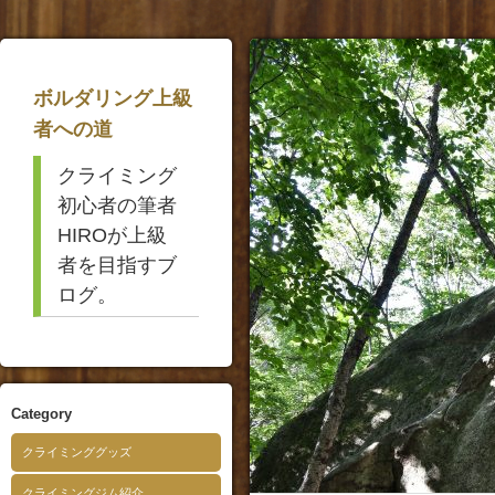
ボルダリング上級
者への道
クライミング
初心者の筆者
HIROが上級
者を目指すブ
ログ。
Category
クライミンググッズ
クライミングジム紹介