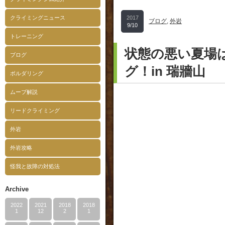
クライミングニュース
2017
ブログ
,
外岩
9/10
トレーニング
状態の悪い夏場
ブログ
グ！in 瑞牆山
ボルダリング
ムーブ解説
リードクライミング
外岩
外岩攻略
怪我と故障の対処法
Archive
2022
2021
2018
2018
1
12
2
1