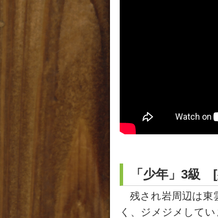
「少年」3級 
残され岩周辺は東雲
く、ジメジメしてい