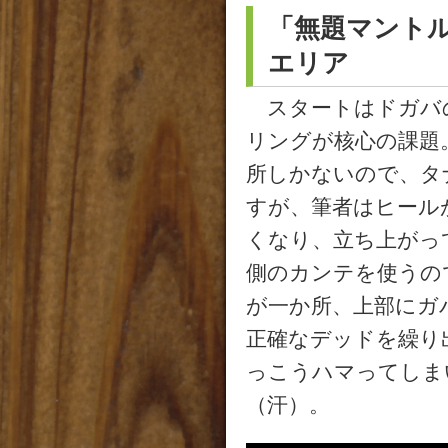
「無題マントル
エリア
スタートはドガバ
リングが核心の課題
所しかないので、タ
すが、筆者はヒール
くなり、立ち上がっ
側のカンテを使うの
が一か所、上部にガ
正確なデッドを繰り
っこうハマってしま
（汗）。