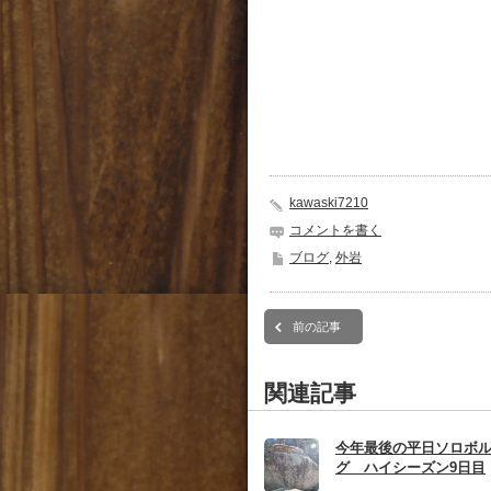
kawaski7210
コメントを書く
ブログ
,
外岩
前の記事
関連記事
今年最後の平日ソロボ
グ ハイシーズン9日目