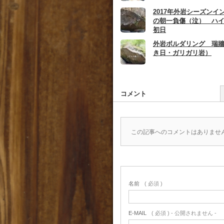
2017年外岩シーズンイン
の朝一負傷（泣） ハ
初日
外岩ボルダリング 瑞
き日・ガリガリ岩）
コメント
この記事へのコメントはありませ
名前
( 必須 )
E-MAIL
( 必須 ) - 公開されません -