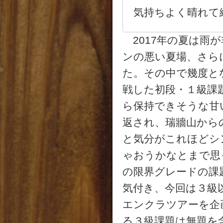
気持ちよく晴れて
2017年の夏は雨
ンの悪い夏場、さら
た。その中で幾度と
戦した初段・１級課
ら保持できそうな甘
返され、瑞牆山から
と気分がこれほどシ
ゃおうかなとまで思
の限界グレードの課
気付き、今回は３級
エンクラツアーを企
る３級課題は無題を