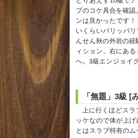
とりあえず10級で
プのコケ具合を確認
ンは良かったです！
いくらいパリッパリ
んせん秋の外岩の経
ィション。右にある
へ。3級エンジョイ
「無題」3級 [
上に行くほどスラ
ッケなので体が上げ
とはスラブ特有のム