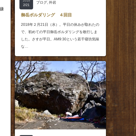
2018
ブログ
,
外岩
2/21
嫌
御岳ボルダリング ４回目
2018年２月21日（水）。平日の休みが取れたの
で、初めての平日御岳ボルダリングを敢行しま
した。さすが平日。AM9:30という若干寝坊気味
な…