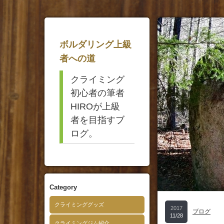
ボルダリング上級
者への道
クライミング
初心者の筆者
HIROが上級
者を目指すブ
ログ。
Category
クライミンググッズ
2017
ブログ
11/28
クライミングジム紹介