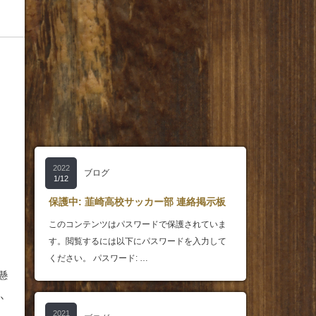
2022
ブログ
1/12
保護中: 韮崎高校サッカー部 連絡掲示板
このコンテンツはパスワードで保護されていま
す。閲覧するには以下にパスワードを入力して
ください。 パスワード: …
懸
か
2021