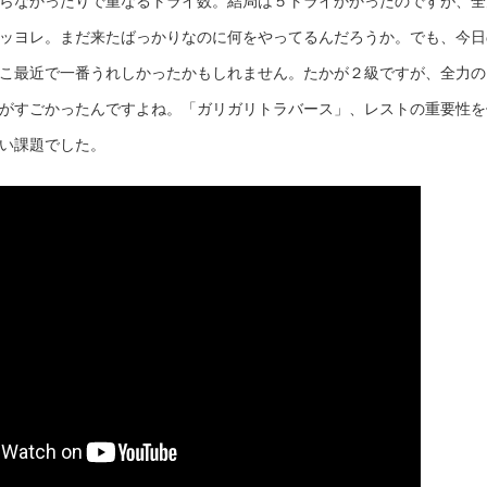
らなかったりで重なるトライ数。結局は５トライかかったのですが、全
ッヨレ。まだ来たばっかりなのに何をやってるんだろうか。でも、今日
こ最近で一番うれしかったかもしれません。たかが２級ですが、全力の
がすごかったんですよね。「ガリガリトラバース」、レストの重要性を
い課題でした。