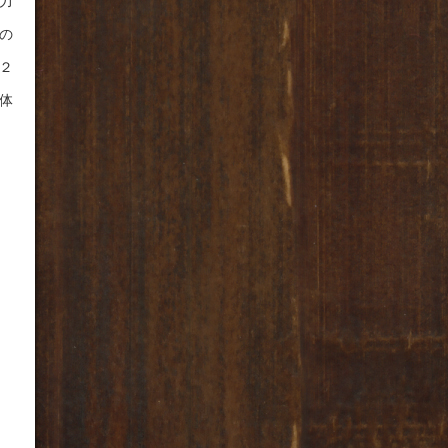
力
の
２
体