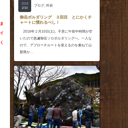
2018
ブログ
,
外岩
2/10
御岳ボルダリング ３回目 とにかくチ
ャートに慣れるべし！
ま
2018年２月10日(土)。不意に午前中時間が空
イ
いたので急遽御岳ソロボルダリングへ。一人な
く
ので、アプローチルートを覚えるのを兼ねて山
梨県か…