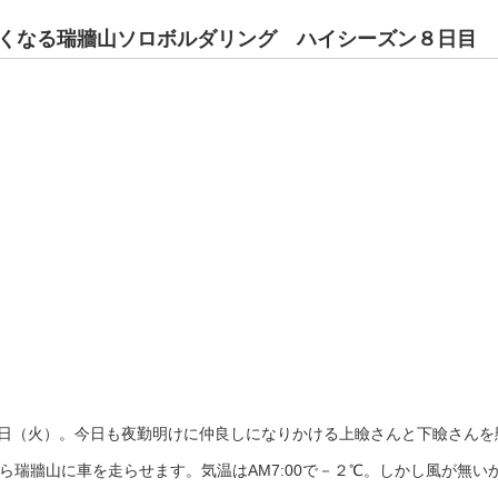
くなる瑞牆山ソロボルダリング ハイシーズン８日目
28日（火）。今日も夜勤明けに仲良しになりかける上瞼さんと下瞼さんを
ら瑞牆山に車を走らせます。気温はAM7:00で－２℃。しかし風が無い