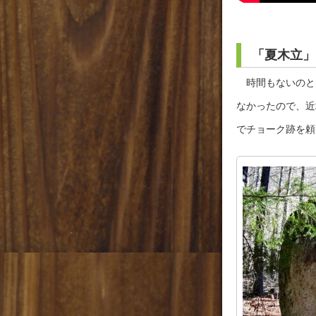
「夏木立」
時間もないのと
なかったので、近
でチョーク跡を頼