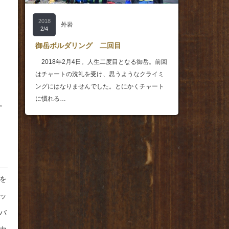
2018
外岩
2/4
御岳ボルダリング 二回目
2018年2月4日。人生二度目となる御岳。前回
はチャートの洗礼を受け、思うようなクライミ
ングにはなりませんでした。とにかくチャート
に慣れる…
。
を
ッ
バ