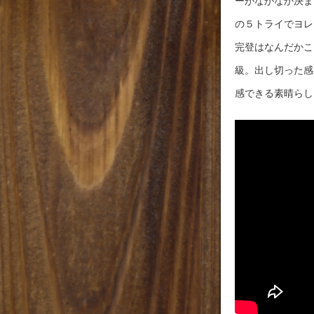
ーがなかなか決ま
の５トライでヨレ
完登はなんだかこ
級。出し切った感
感できる素晴らし