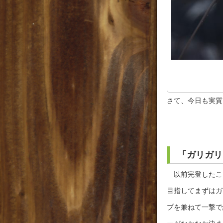
さて、今日も実質
「ガリガリ
以前完登したこ
目指してまずはガ
プを兼ねて一撃で