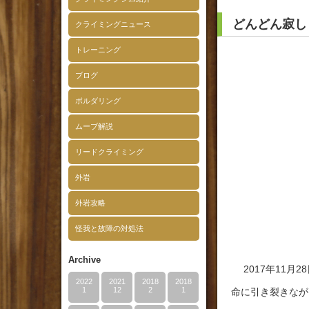
どんどん寂し
クライミングニュース
トレーニング
ブログ
ボルダリング
ムーブ解説
リードクライミング
外岩
外岩攻略
怪我と故障の対処法
Archive
2017年11月
2022
2021
2018
2018
1
12
2
1
命に引き裂きなが