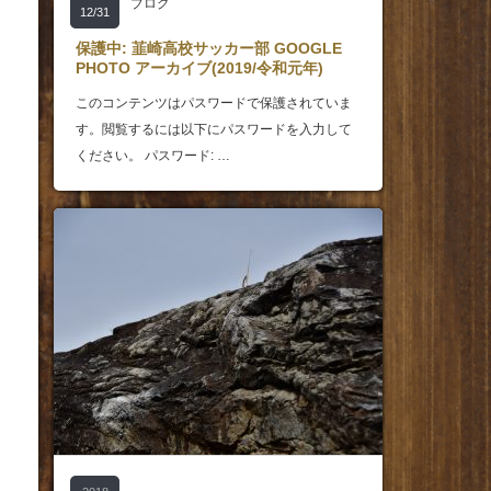
ブログ
。
12/31
保護中: 韮崎高校サッカー部 GOOGLE
PHOTO アーカイブ(2019/令和元年)
このコンテンツはパスワードで保護されていま
す。閲覧するには以下にパスワードを入力して
ください。 パスワード: …