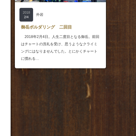
2018
外岩
2/4
御岳ボルダリング 二回目
2018年2月4日。人生二度目となる御岳。前回
はチャートの洗礼を受け、思うようなクライミ
ングにはなりませんでした。とにかくチャート
に慣れる…