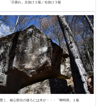
「日暮れ」左抜け２級／右抜け３級
悪く、核心部分の後ろには木が・・・「蝉時雨」１級