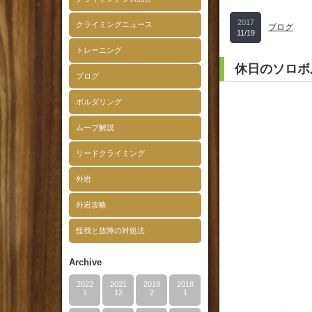
2017
クライミングニュース
ブログ
11/19
トレーニング
休日のソロ
ブログ
ボルダリング
ムーブ解説
リードクライミング
外岩
外岩攻略
怪我と故障の対処法
Archive
2022
2021
2018
2018
1
12
2
1