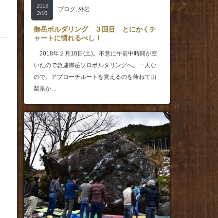
2018
ブログ
,
外岩
2/10
御岳ボルダリング ３回目 とにかくチ
ャートに慣れるべし！
2018年２月10日(土)。不意に午前中時間が空
いたので急遽御岳ソロボルダリングへ。一人な
ので、アプローチルートを覚えるのを兼ねて山
梨県か…