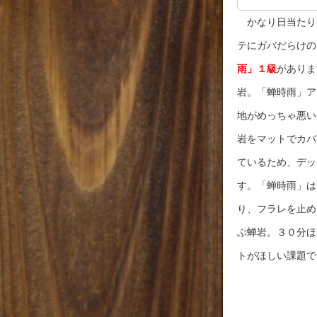
かなり日当たり
テにガバだらけの
雨」１級
がありま
岩。「蝉時雨」ア
地がめっちゃ悪い
岩をマットでカバ
ているため、デッ
す。「蝉時雨」は
り、フラレを止め
ぶ蝉岩。３０分ほ
トがほしい課題で