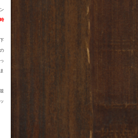
ン
時
下
の
っ
ま
並
ッ