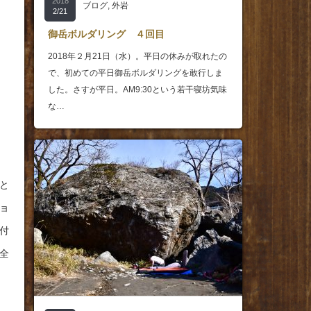
2018
ブログ
,
外岩
2/21
御岳ボルダリング ４回目
2018年２月21日（水）。平日の休みが取れたの
で、初めての平日御岳ボルダリングを敢行しま
した。さすが平日。AM9:30という若干寝坊気味
な…
と
ョ
付
全