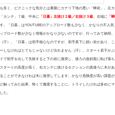
も良く、ピクニックな気分とは裏腹にカナリ下地の悪い「蝉岩」。左カ
「カンテ」７級、中央に
「日暮」左抜け２級／右抜け３級
、右端に
「蝉
す。「日暮」はYOUTUBEのアップロード数も少なく、かなりの不人気
ップロード数が少なく情報がかなり少ないのですが、行ってみて納得。
（汗）。「日暮」は初手核心なのですが、初手真下に鋭い岩があり、こ
ーしなければとてもじゃないけど出れません（汗）。スタート若干かぶ
ドで初手を出して失敗すると下の岩に激突し、後ろの急斜面に転げ落ち
スタートの高度が高く、右カンテに抜けるセクションの真後ろに木があ
ることができなければ木に激突してします。かなり危険度が高い課題が
ど触ってみた結果、怖くて撤退することに。トライしたければ多めにマ
した。