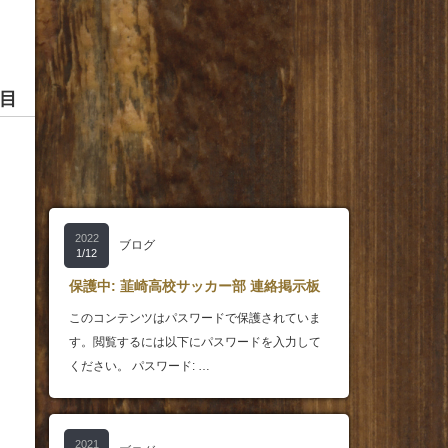
目
2022
ブログ
1/12
保護中: 韮崎高校サッカー部 連絡掲示板
このコンテンツはパスワードで保護されていま
す。閲覧するには以下にパスワードを入力して
ください。 パスワード: …
2021