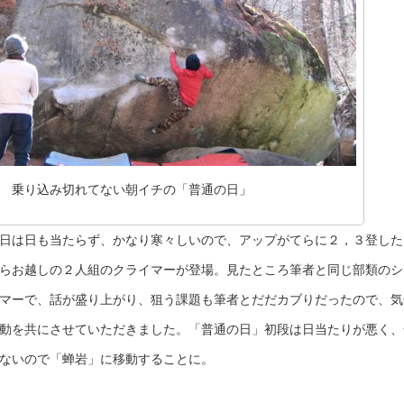
乗り込み切れてない朝イチの「普通の日」
日は日も当たらず、かなり寒々しいので、アップがてらに２，３登した
らお越しの２人組のクライマーが登場。見たところ筆者と同じ部類のシ
マーで、話が盛り上がり、狙う課題も筆者とだだカブりだったので、気
動を共にさせていただきました。「普通の日」初段は日当たりが悪く、
ないので「蝉岩」に移動することに。