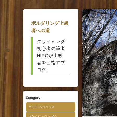
ボルダリング上級
者への道
クライミング
初心者の筆者
HIROが上級
者を目指すブ
ログ。
Category
クライミンググッズ
クライミングジム紹介