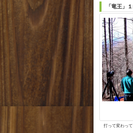
「竜王」１
打って変わって