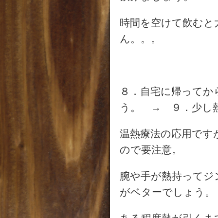
時間を空けて飲むと
ん。。。
８．自宅に帰ってか
う。 → ９．少し
温熱療法の応用です
ので要注意。
腕や手が熱持ってジ
がベターでしょう。