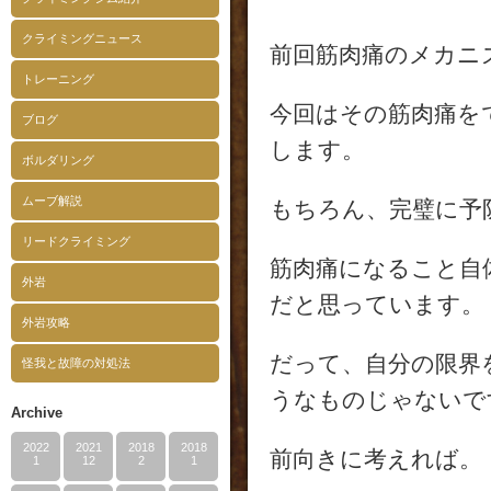
クライミングニュース
前回筋肉痛のメカニ
トレーニング
今回はその筋肉痛を
ブログ
します。
ボルダリング
ムーブ解説
もちろん、完璧に予
リードクライミング
筋肉痛になること自
外岩
だと思っています。
外岩攻略
だって、自分の限界
怪我と故障の対処法
うなものじゃないで
Archive
2022
2021
2018
2018
前向きに考えれば。
1
12
2
1