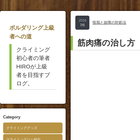
2016
怪我と故障の対処法
7/5
ボルダリング上級
者への道
筋肉痛の治し方
クライミング
初心者の筆者
HIROが上級
者を目指すブ
ログ。
Category
クライミンググッズ
クライミングジム紹介