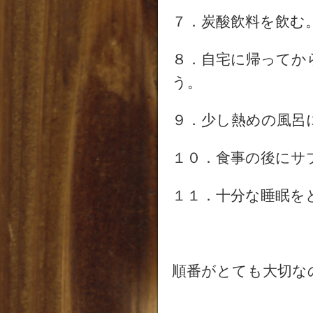
７．炭酸飲料を飲む
８．自宅に帰ってか
う。
９．少し熱めの風呂
１０．食事の後にサ
１１．十分な睡眠を
順番がとても大切な