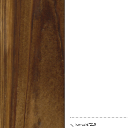
kawaski7210