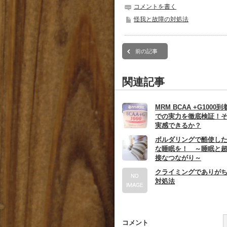
コメントを書く
怪我と故障の対処法
前の記事
関連記事
MRM BCAA +G100
での実力を徹底検証！
実感できるか？
ボルダリングで酷使し
な睡眠を！ ～睡眠と
接なつながり～
クライミングでありが
対処法
コメント