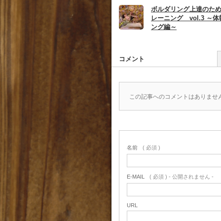
ボルダリング上達のた
レーニング vol.3 ～
ング編～
コメント
この記事へのコメントはありませ
名前
( 必須 )
E-MAIL
( 必須 ) - 公開されません -
URL