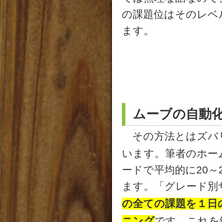
の課題位はそのレベ
ます。
ムーブの自動
その方法とはズバ
います。筆者のホー
ードで平均的に20～
ます。「グレード別
の全ての課題を１日
ニング
です。これを