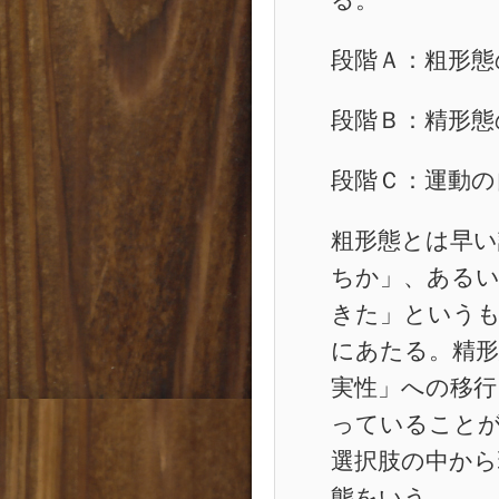
段階Ａ：粗形態
段階Ｂ：精形態
段階Ｃ：運動の
粗形態とは早
ちか」、ある
きた」という
にあたる。精形
実性」への移行
っていること
選択肢の中から
態をいう。