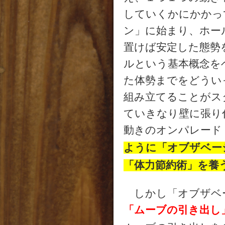
していくかにかかっ
ン」に始まり、ホー
置けば安定した態勢
ルという基本概念を
た体勢までをどうい
組み立てることがス
ていきなり壁に張り
動きのオンパレード
ように「オブザベー
「体力節約術」を養
しかし「オブザベ
「ムーブの引き出し