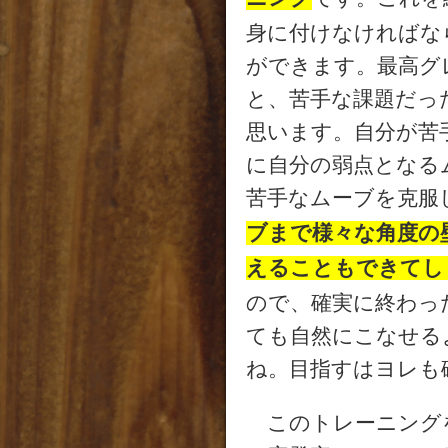
身に付けなければな
ができます。最高グ
と、苦手な課題だっ
思います。自分が苦
に自分の弱点となる
苦手なムーブを克服
ブまで様々な角度の
えることもできてし
ので、確実に終わっ
ても自然にこなせる
ね。目指すはヨレも
このトレーニング