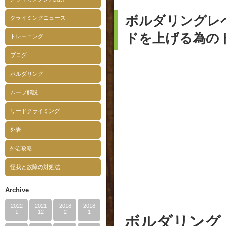
ボルダリングレ
クライミングニュース
ドを上げる為の
トレーニング
ブログ
ボルダリング
ムーブ解説
リードクライミング
外岩
外岩攻略
怪我と故障の対処法
Archive
2022
2021
2018
2018
1
12
2
1
ボルダリング