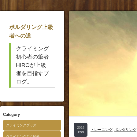
ボルダリング上級
者への道
クライミング
初心者の筆者
HIROが上級
者を目指すブ
ログ。
Category
クライミンググッズ
2016
トレーニング
,
ボルダリング
12/9
クライミングジム紹介