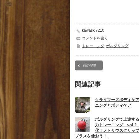
kawaski7210
コメントを書く
トレーニング
,
ボルダリング
前の記事
関連記事
クライマーズボディケ
ニングとボディケア
ボルダリングで上達す
力トレーニング vol.
化！メトリウスグリッ
プラスを使おう！