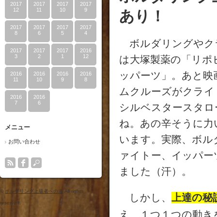
2017
2017
2017
2017
12
11
10
9
あり！
2017
2017
2017
2017
8
6
5
4
ボルダリングやク
2017
2017
2017
2016
3
2
1
12
は大塚製薬の「リポ
ッパーツ」。あと映
2016
2016
2016
2016
11
10
9
8
ムクルーズがクライ
2016
2016
7
6
シルベスタースタロ
ね。あの辛そうに力
メニュー
います。実際、ボル
お問い合わせ
ァイトー、イッパー
ました（汗）。
©
ボルダリング上級者への道
All rights
しかし、
上達の秘
reserved.
え、１つ１つの動き