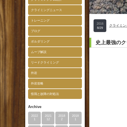
クライミングニュース
トレーニング
2016
クライミン
8/29
ブログ
ボルダリング
史上最強のクラ
ムーブ解説
リードクライミング
外岩
外岩攻略
怪我と故障の対処法
Archive
2022
2021
2018
2018
1
12
2
1