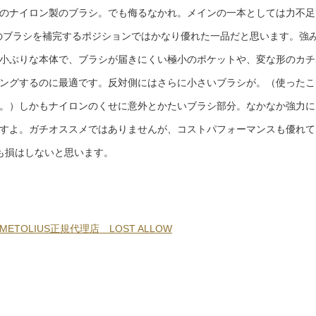
のナイロン製のブラシ。でも侮るなかれ。メインの一本としては力不足
MEのブラシを補完するポジションではかなり優れた一品だと思います。強
小ぶりな本体で、ブラシが届きにくい極小のポケットや、変な形のカチ
ングするのに最適です。反対側にはさらに小さいブラシが。（使ったこ
。）しかもナイロンのくせに意外とかたいブラシ部分。なかなか強力に
すよ。ガチオススメではありませんが、コストパフォーマンスも優れて
も損はしないと思います。
METOLIUS正規代理店 LOST ALLOW