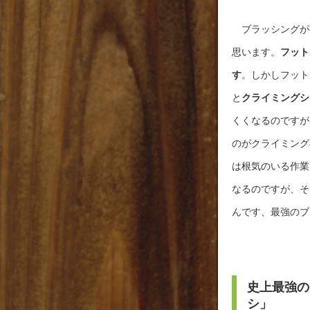
ブラッシングが
思います。
フット
す
。しかしフット
と
クライミングシ
くくなるのですが
のがクライミング
は根気のいる作業
なるのですが、そ
んです、最強のブ
史上最強の
シ」