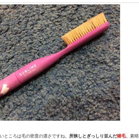
いところは毛の密度の濃さですね。
所狭しとぎっしり並んだ
猪毛
。素晴