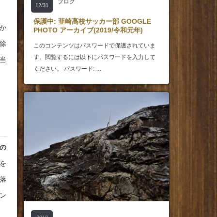
ブログ
12/31
保護中: 韮崎高校サッカー部 GOOGLE
か
PHOTO アーカイブ(2019/令和元年)
除
このコンテンツはパスワードで保護されていま
す。閲覧するには以下にパスワードを入力して
当
ください。 パスワード: …
の
を
落
ン