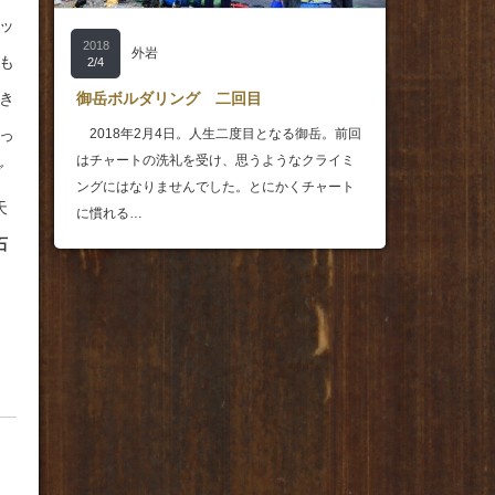
ッ
2018
外岩
も
2/4
き
御岳ボルダリング 二回目
っ
2018年2月4日。人生二度目となる御岳。前回
はチャートの洗礼を受け、思うようなクライミ
グ
ングにはなりませんでした。とにかくチャート
天
に慣れる…
石