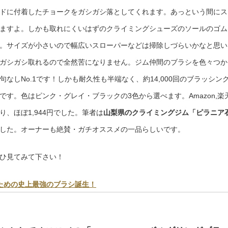
ドに付着したチョークをガシガシ落としてくれます。あっという間にス
ますよ。しかも取れにくいはずのクライミングシューズのソールのゴム
。サイズが小さいので幅広いスローパーなどは掃除しづらいかなと思い
ガシガシ取れるので全然苦になりません。ジム仲間のブラシを色々つか
なしNo.1です！しかも耐久性も半端なく、約14,000回のブラッシン
です。色はピンク・グレイ・ブラックの3色から選べます。Amazon,楽
り、ほぼ1,944円でした。筆者は
山梨県のクライミングジム「ピラニア
した。オーナーも絶賛・ガチオススメの一品らしいです。
ひ見てみて下さい！
ための史上最強のブラシ誕生！