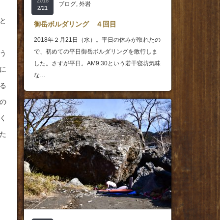
2018
ブログ
,
外岩
2/21
と
御岳ボルダリング ４回目
2018年２月21日（水）。平日の休みが取れたの
で、初めての平日御岳ボルダリングを敢行しま
う
した。さすが平日。AM9:30という若干寝坊気味
に
な…
る
の
く
た