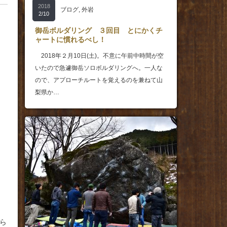
2018
ブログ
,
外岩
2/10
御岳ボルダリング ３回目 とにかくチ
ャートに慣れるべし！
2018年２月10日(土)。不意に午前中時間が空
いたので急遽御岳ソロボルダリングへ。一人な
ので、アプローチルートを覚えるのを兼ねて山
梨県か…
ら