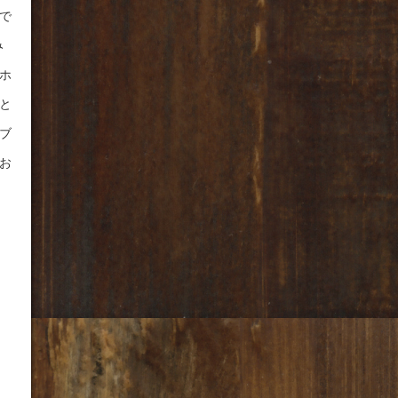
で
み
ホ
と
ブ
お