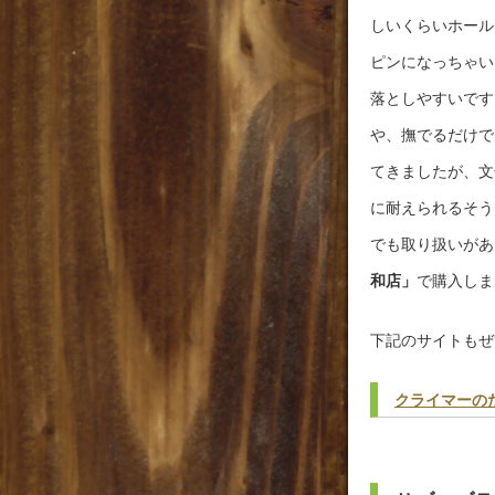
しいくらいホール
ピンになっちゃい
落としやすいです
や、撫でるだけで
てきましたが、文句
に耐えられるそう
でも取り扱いがあ
和店」
で購入しま
下記のサイトもぜ
クライマーの