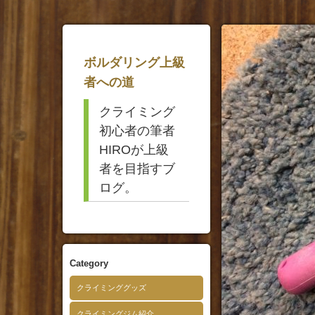
ボルダリング上級
者への道
クライミング
初心者の筆者
HIROが上級
者を目指すブ
ログ。
Category
クライミンググッズ
クライミングジム紹介