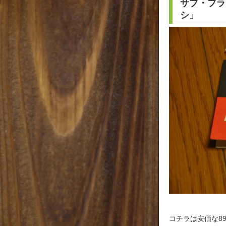
サブ・ブラ
シ」
コチラは安価な89