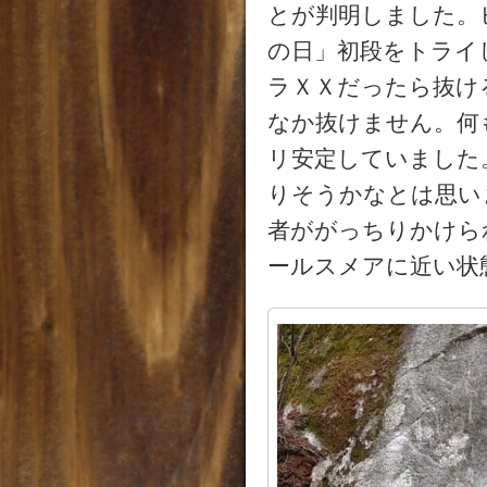
とが判明しました。
の日」初段をトライ
ラＸＸだったら抜け
なか抜けません。何
リ安定していました
りそうかなとは思い
者ががっちりかけら
ールスメアに近い状