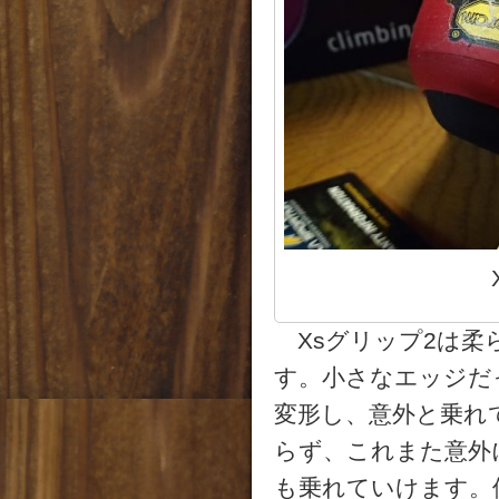
Xsグリップ2は柔
す。小さなエッジだ
変形し、意外と乗れ
らず、これまた意外
も乗れていけます。