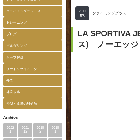
クライミングニュース
2017
クライミンググッズ
5/8
トレーニング
LA SPORTIVA
ブログ
ス) ノーエッ
ボルダリング
ムーブ解説
リードクライミング
外岩
外岩攻略
怪我と故障の対処法
Archive
2022
2021
2018
2018
1
12
2
1