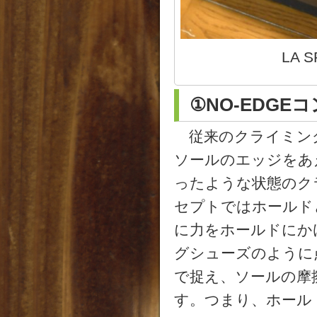
LA S
①NO-EDGE
従来のクライミン
ソールのエッジをあ
ったような状態のクラ
セプトではホールド
に力をホールドにか
グシューズのように
で捉え、ソールの摩
す。つまり、ホール