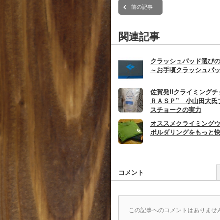
前の記事
関連記事
クラッシュパッド選び
～お手頃クラッシュパ
佐賀発!!クライミングチ
ＲＡＳＰ” 小山田大氏
スチョークの実力
オススメクライミング
ボルダリングをもっと
コメント
この記事へのコメントはありませ