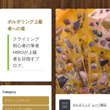
ボルダリング上級
者への道
クライミング
初心者の筆者
HIROが上級
者を目指すブ
ログ。
Category
クライミンググッズ
2016
ボルダリング
,
ムーブ解説
7/27
クライミングジム紹介