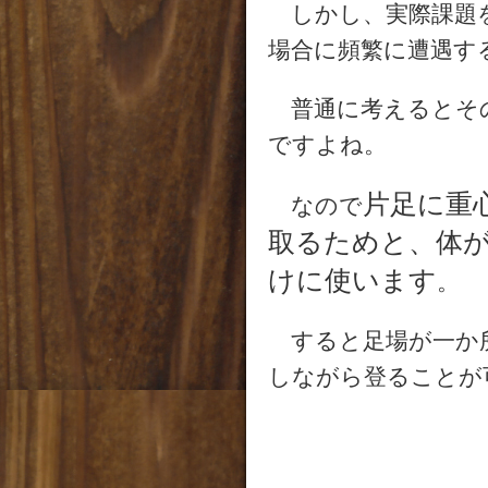
しかし、実際課題を
場合に頻繁に遭遇す
普通に考えるとそ
ですよね。
片足に重
なので
取るためと、体
けに使います
。
すると足場が一か
しながら登ることが