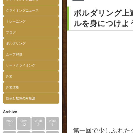
クライミングニュース
ボルダリング上
ルを身につけよ
トレーニング
ブログ
ボルダリング
ムーブ解説
リードクライミング
外岩
外岩攻略
怪我と故障の対処法
Archive
2022
2021
2018
2018
1
12
2
1
第一回で少しふれた