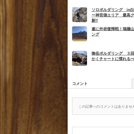
ソロボルダリング in
ー神宮側エリア 最高
新!!
遂に外岩復帰戦！瑞牆
ング
御岳ボルダリング ３
かくチャートに慣れる
コメント
この記事へのコメントはありませ