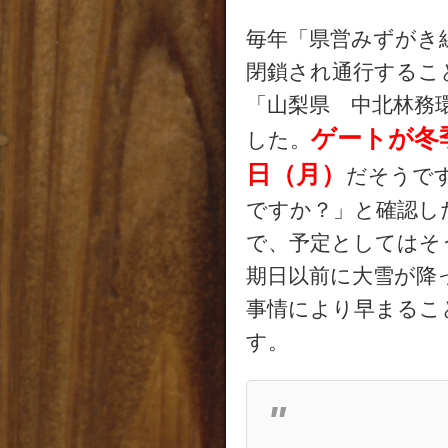
毎年「県営みずがき
閉鎖され通行するこ
「山梨県 中北林務
ゲートが冬季
した。
日（月）
だそうです
ですか？」と確認し
で、予定としてはそ
期日以前に大雪が降
事情により早まるこ
す。