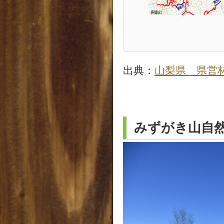
出典：
山梨県 県営
みずがき山自