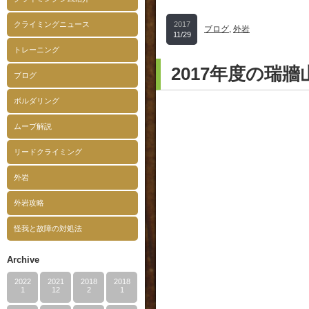
クライミングニュース
2017
ブログ
,
外岩
11/29
トレーニング
2017年度の
ブログ
ボルダリング
ムーブ解説
リードクライミング
外岩
外岩攻略
怪我と故障の対処法
Archive
2022
2021
2018
2018
1
12
2
1