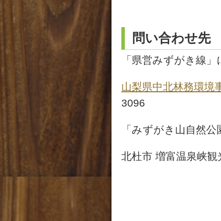
問い合わせ先
「県営みずがき線」
山梨県中北林務環
3096
「みずがき山自然公
北杜市 増富温泉峡観光案